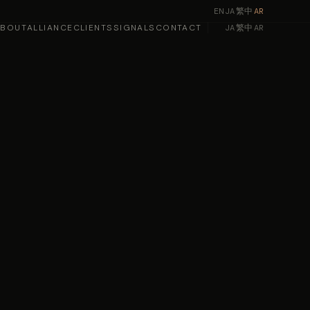
EN
·
JA
·
繁中
·
AR
ABOUT
ALLIANCE
CLIENTS
SIGNALS
CONTACT
JA
·
繁中
·
AR