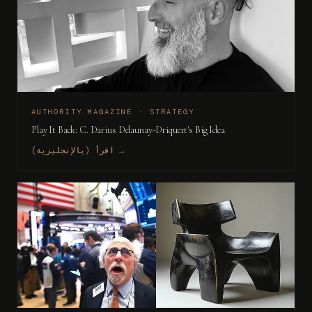
AUTHORITY MAGAZINE · STRATEGY
Play It Back: C. Darius Delaunay-Driquert's Big Idea
اقرأ (بالإنجليزية) →