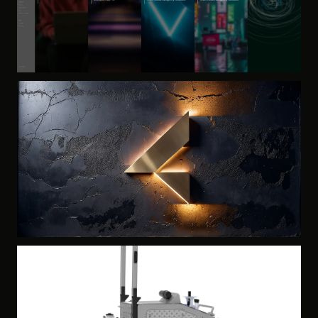
AI PLATFORM · UX/UI · BRAND ARCHITECTURE
MOBIUS AI
2024
BRAND STRATEGY · IDENTITY SYSTEM
REVOLT Group
2023