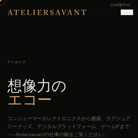
EN
JA
繁中
AR
アーカイブ
想像力の
エコー
コンシューマーエレクトロニクスから建築、ラグジュア
リーグッズ、デジタルプラットフォーム、ゲームIPまで
——Ateliersavantの仕事の幅をご覧ください。