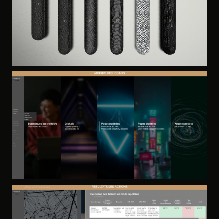
PRODUCT DESIGN · BRAND STRATEGY
The KASE
2021
AI ARCHITECTURE · PRIVACY-FIRST DESIGN
GHOST
2025