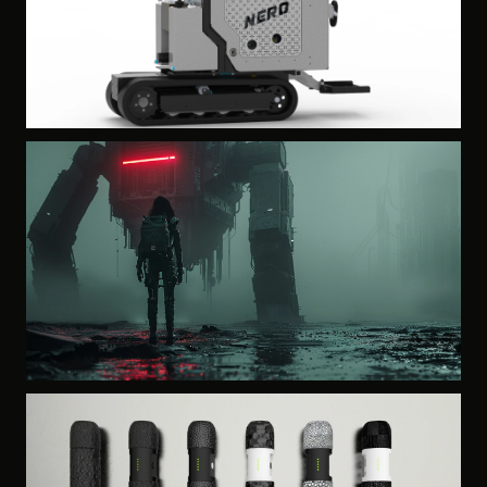
PRODUCT DESIGN · INDUSTRIAL STRATEGY
NERO by DFC Industry
2023
GAMING · TRANSMEDIA · IP
SEED INCIDENT
2022